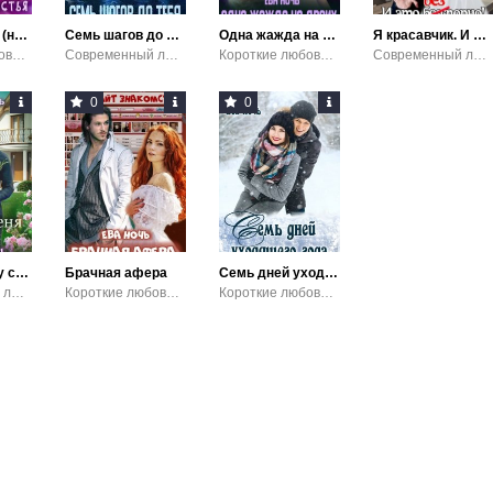
Рецепт моего (не)счастья
Семь шагов до тебя
Одна жажда на двоих
Я красавчик. И это бесспорно!
Короткие любовные романы
Современный любовный роман / Эротика
Короткие любовные романы / Эротика
Современный любовный роман
0
0
Укради меня у судьбы
Брачная афера
Семь дней уходящего года
Современный любовный роман / Эротика
Короткие любовные романы
Короткие любовные романы