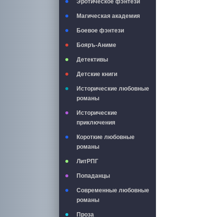
Эротическое фэнтези
Магическая академия
Боевое фэнтези
Бояръ-Аниме
Детективы
Детские книги
Исторические любовные
романы
Исторические
приключения
Короткие любовные
романы
ЛитРПГ
Попаданцы
Современные любовные
романы
Проза