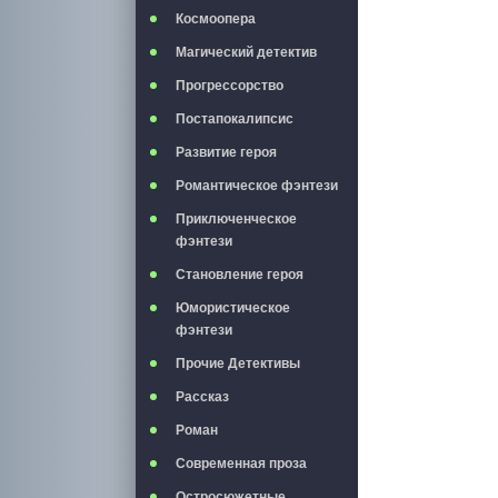
Космоопера
Магический детектив
Прогрессорство
Постапокалипсис
Развитие героя
Романтическое фэнтези
Приключенческое
фэнтези
Становление героя
Юмористическое
фэнтези
Прочие Детективы
Рассказ
Роман
Современная проза
Остросюжетные