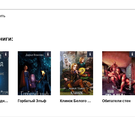
ить
ниги:
Истинное предназначение
Горбатый Эльф
Клинок Белого Пламени
Обитатели стен