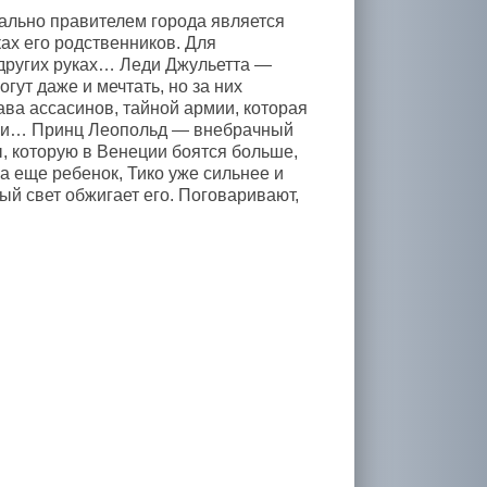
ально правителем города является
ках его родственников. Для
 других руках… Леди Джульетта —
гут даже и мечтать, но за них
ва ассасинов, тайной армии, которая
лами… Принц Леопольд — внебрачный
, которую в Венеции боятся больше,
а еще ребенок, Тико уже сильнее и
ый свет обжигает его. Поговаривают,