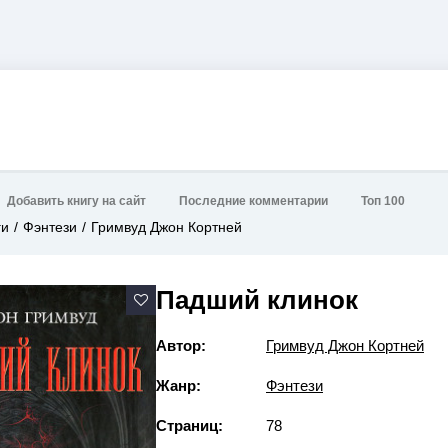
Добавить книгу на сайт
Последние комментарии
Топ 100
ги
Фэнтези
Гримвуд Джон Кортней
Падший клинок
Автор:
Гримвуд Джон Кортней
Жанр:
Фэнтези
Страниц:
78