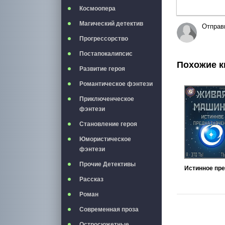
Космоопера
Магический детектив
Отправ
Прогрессорство
Постапокалипсис
Похожие к
Развитие героя
Романтическое фэнтези
Приключенческое
фэнтези
Становление героя
Юмористическое
фэнтези
Прочие Детективы
Рассказ
Роман
Современная проза
Остросюжетные