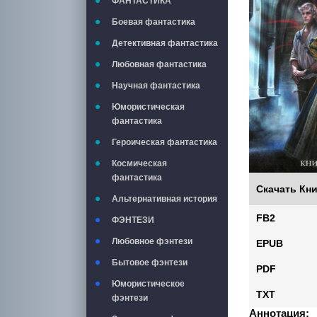
ФАНТАСТИКА
Боевая фантастика
Детективная фантастика
Любовная фантастика
Научная фантастика
Юмористическая
фантастика
Героическая фантастика
Космическая
фантастика
Скачать Кни
Альтернативная история
FB2
ФЭНТЕЗИ
Любовное фэнтези
EPUB
Бытовое фэнтези
PDF
Юмористическое
TXT
фэнтези
Аннотация: