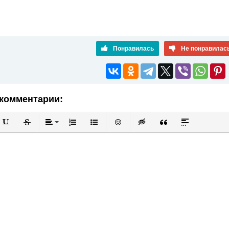
Понравилась
Не понравилас
комментарии:
й
в
Подчеркнутый
Зачеркнутый
Выравнивание
Нумерованный список
Маркированный список
Вставить смайлик
Вставка скрытого текста
Вставка цитаты
Вставка спой