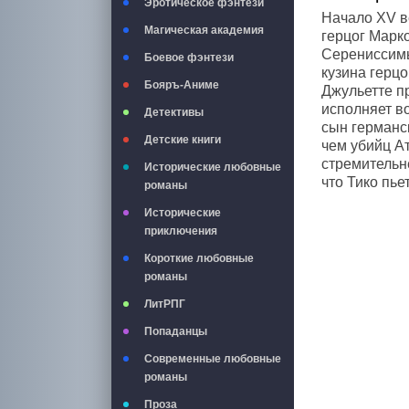
Эротическое фэнтези
Начало XV в
Магическая академия
герцог Марко
Серениссимы
Боевое фэнтези
кузина герцо
Бояръ-Аниме
Джульетте п
исполняет в
Детективы
сын германс
Детские книги
чем убийц Ат
стремительн
Исторические любовные
что Тико пь
романы
Исторические
приключения
Короткие любовные
романы
ЛитРПГ
Попаданцы
Современные любовные
романы
Проза