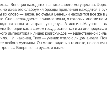
ека… Венеция находится на пике своего могущества. Форм
, но из-за его слабоумия бразды правления находятся в ру
 их слово — закон, но судьба Венеции находится все же в
га. Она наслаждается привилегиями, о которых многие не мо
ридется заплатить страшную цену… Атило иль Маурос — гла
олю Венеции как в самом государстве, так и за его преде
кого императора и лидер кригсхундов — единственной силы
ило… И, наконец, Тико — ученик Атило с лицом ангела. Пок
ее любого мужчины. Он может видеть в темноте, но солнечн
ет кровь… Впервые на русском языке!