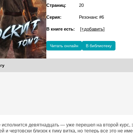
Страниц:
20
Серия:
Резонанс #6
В книге есть:
[+добавить]
Читать онлайн
В библиотеку
гу
е исполнится девятнадцать — уже перешел на второй курс, 
й и чертовски близок к пику витка, но теперь все это не им