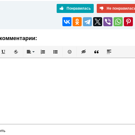
Понравилась
Не понравилас
комментарии:
й
в
Подчеркнутый
Зачеркнутый
Выравнивание
Нумерованный список
Маркированный список
Вставить смайлик
Вставка скрытого текста
Вставка цитаты
Вставка спой
ить