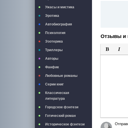
Ужасы и мистика
Эротика
Автобиография
Психология
Отзывы и 
Эзотерика
Триллеры
Полужирны
Курси
Авторы
Фанфик
Любовные романы
Серии книг
Классическая
литература
Городское фэнтези
Готический роман
Отправ
Историческое фэнтези