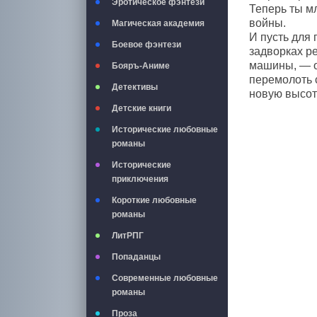
Эротическое фэнтези
Теперь ты м
войны.
Магическая академия
И пусть для
Боевое фэнтези
задворках р
машины, — оч
Бояръ-Аниме
перемолоть с
Детективы
новую высот
Детские книги
Исторические любовные
романы
Исторические
приключения
Короткие любовные
романы
ЛитРПГ
Попаданцы
Современные любовные
романы
Проза