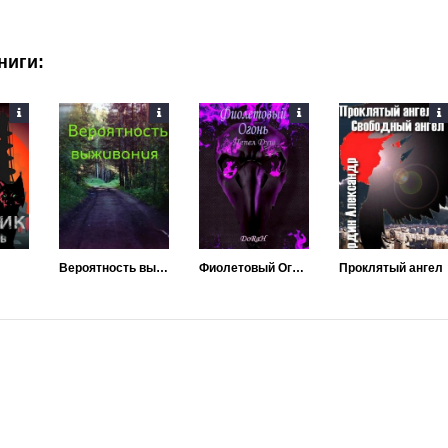
ниги:
Вероятность выживания
Фиолетовый Огонь
Проклятый ангел