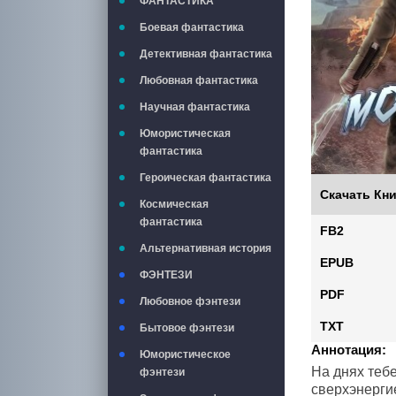
ФАНТАСТИКА
Боевая фантастика
Детективная фантастика
Любовная фантастика
Научная фантастика
Юмористическая
фантастика
Героическая фантастика
Скачать Кни
Космическая
фантастика
FB2
Альтернативная история
EPUB
ФЭНТЕЗИ
PDF
Любовное фэнтези
TXT
Бытовое фэнтези
Аннотация:
Юмористическое
На днях теб
фэнтези
сверхэнергие