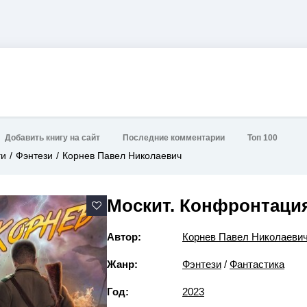
Добавить книгу на сайт
Последние комментарии
Топ 100
ги
Фэнтези
Корнев Павел Николаевич
Москит. Конфронтаци
Автор:
Корнев Павел Николаеви
Жанр:
Фэнтези
/
Фантастика
Год:
2023