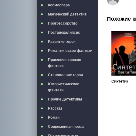
Космоопера
Магический детектив
Похожие к
Прогрессорство
Постапокалипсис
Развитие героя
Романтическое фэнтези
Приключенческое
фэнтези
Становление героя
Синтетик
Юмористическое
фэнтези
Прочие Детективы
Рассказ
Роман
Современная проза
Остросюжетные