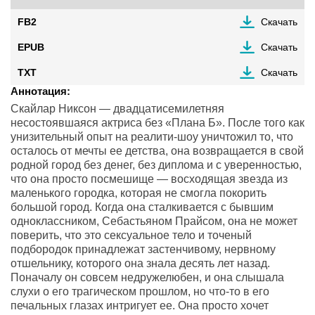
FB2
Скачать
EPUB
Скачать
TXT
Скачать
Аннотация:
Скайлар Никсон — двадцатисемилетняя
несостоявшаяся актриса без «Плана Б». После того как
унизительный опыт на реалити-шоу уничтожил то, что
осталось от мечты ее детства, она возвращается в свой
родной город без денег, без диплома и с уверенностью,
что она просто посмешище — восходящая звезда из
маленького городка, которая не смогла покорить
большой город. Когда она сталкивается с бывшим
одноклассником, Себастьяном Прайсом, она не может
поверить, что это сексуальное тело и точеный
подбородок принадлежат застенчивому, нервному
отшельнику, которого она знала десять лет назад.
Поначалу он совсем недружелюбен, и она слышала
слухи о его трагическом прошлом, но что-то в его
печальных глазах интригует ее. Она просто хочет