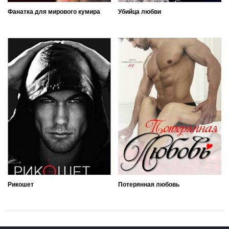
Фанатка для мирового кумира
Убийца любви
Рикошет
Потерянная любовь