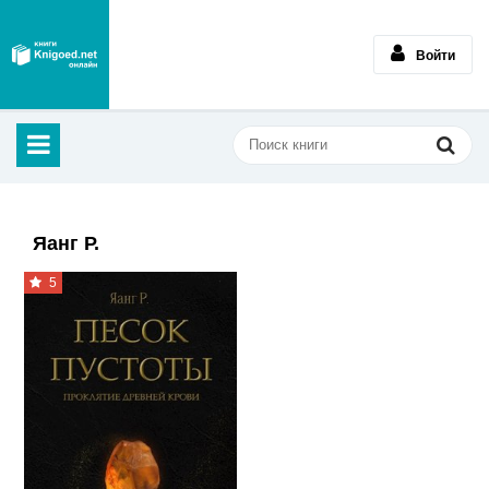
Войти
Яанг Р.
5