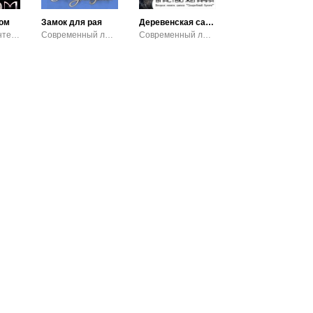
ром
Замок для рая
Деревенская сага. На круги своя, или под властью желания
Любовное фэнтези / Приключенческое фэнтези / Городское фэнтези
Современный любовный роман / Эротика
Современный любовный роман