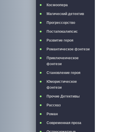
Космоопера
Магический детектив
Прогрессорство
Постапокалипсис
Развитие героя
Романтическое фэнтези
Приключенческое
фэнтези
Становление героя
Юмористическое
фэнтези
Прочие Детективы
Рассказ
Роман
Современная проза
Остросюжетные