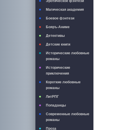
Эротическое фэнтези
Магическая академия
Боевое фэнтези
Бояръ-Аниме
Детективы
Детские книги
Исторические любовные
романы
Исторические
приключения
Короткие любовные
романы
ЛитРПГ
Попаданцы
Современные любовные
романы
Проза