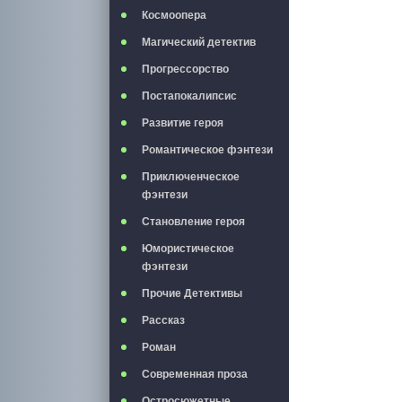
Космоопера
Магический детектив
Прогрессорство
Постапокалипсис
Развитие героя
Романтическое фэнтези
Приключенческое
фэнтези
Становление героя
Юмористическое
фэнтези
Прочие Детективы
Рассказ
Роман
Современная проза
Остросюжетные