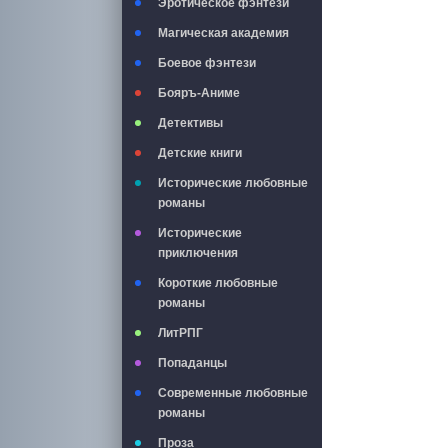
Эротическое фэнтези
Магическая академия
Боевое фэнтези
Бояръ-Аниме
Детективы
Детские книги
Исторические любовные
романы
Исторические
приключения
Короткие любовные
романы
ЛитРПГ
Попаданцы
Современные любовные
романы
Проза