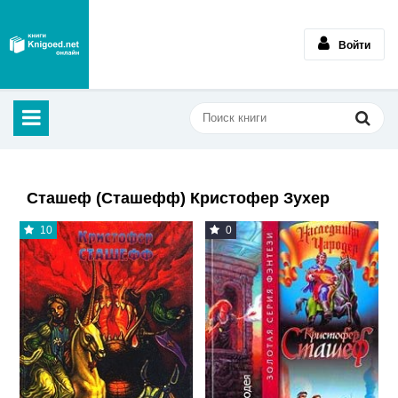
Войти
Сташеф (Сташефф) Кристофер Зухер
10
0