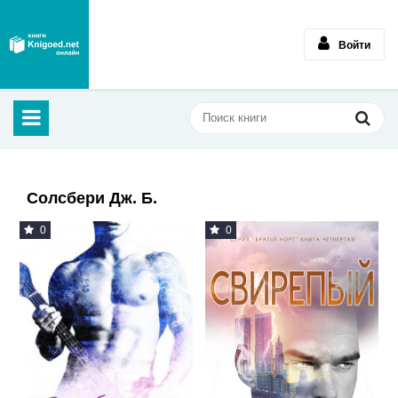
Войти
Солсбери Дж. Б.
0
0