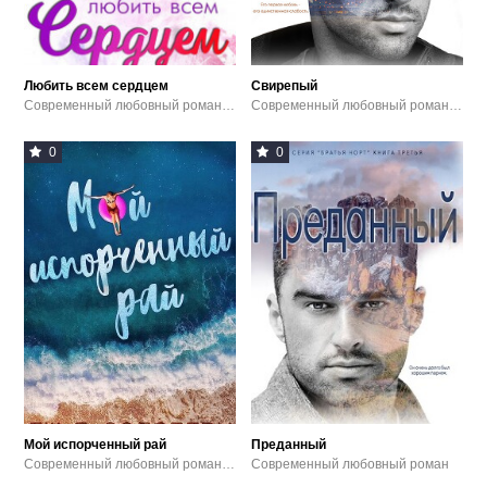
Любить всем сердцем
Свирепый
Современный любовный роман / Эротика
Современный любовный роман / Эротика
0
0
Мой испорченный рай
Преданный
Современный любовный роман / Эротика
Современный любовный роман