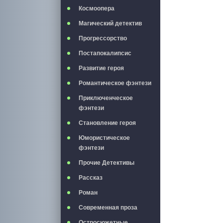
Космоопера
Магический детектив
Прогрессорство
Постапокалипсис
Развитие героя
Романтическое фэнтези
Приключенческое
фэнтези
Становление героя
Юмористическое
фэнтези
Прочие Детективы
Рассказ
Роман
Современная проза
Остросюжетные