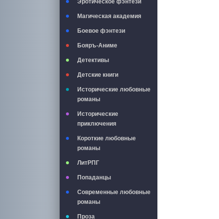
Эротическое фэнтези
Магическая академия
Боевое фэнтези
Бояръ-Аниме
Детективы
Детские книги
Исторические любовные
романы
Исторические
приключения
Короткие любовные
романы
ЛитРПГ
Попаданцы
Современные любовные
романы
Проза