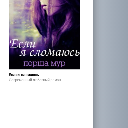
Если я сломаюсь
Современный любовный роман