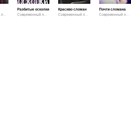
Разбитые осколки
Красиво сломан
Почти сломана
Современный любовный роман / Эротика
Современный любовный роман
Современный любовный роман
Современный любовный роман