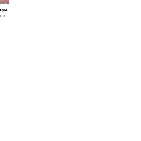
гры
Любовное фэнтези / Эротика и секс / Любовные романы