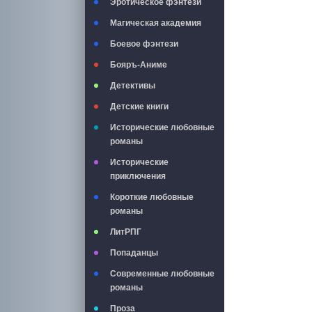
Эротическое фэнтези
Магическая академия
Боевое фэнтези
Бояръ-Аниме
Детективы
Детские книги
Исторические любовные
романы
Исторические
приключения
Короткие любовные
романы
ЛитРПГ
Попаданцы
Современные любовные
романы
Проза