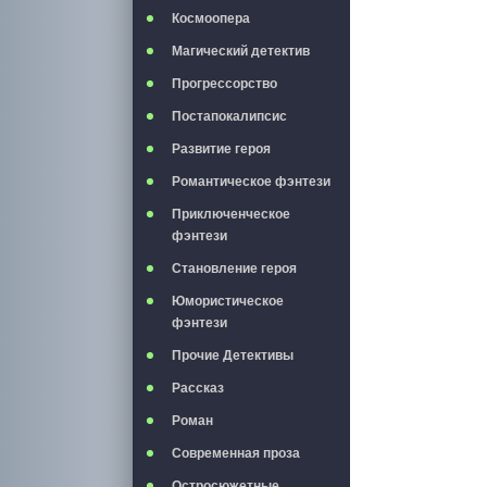
Космоопера
Магический детектив
Прогрессорство
Постапокалипсис
Развитие героя
Романтическое фэнтези
Приключенческое
фэнтези
Становление героя
Юмористическое
фэнтези
Прочие Детективы
Рассказ
Роман
Современная проза
Остросюжетные