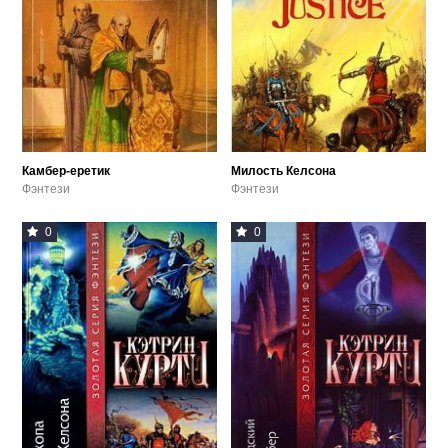
Камбер-еретик
Милость Келсона
Фэнтези
Фэнтези
0
0