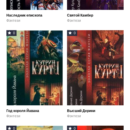
Наследник епископа
Святой Камбер
Фэнтези
Фэнтези
0
0
Год короля Йавана
Высший Дерини
Фэнтези
Фэнтези
0
0