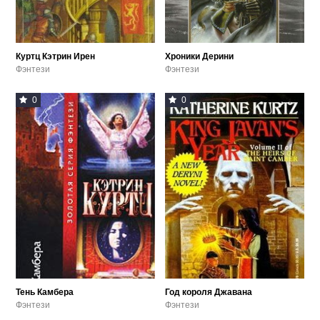
Куртц Кэтрин Ирен
Хроники Дерини
Фэнтези
Фэнтези
0
0
Тень Камбера
Год короля Джавана
Фэнтези
Фэнтези