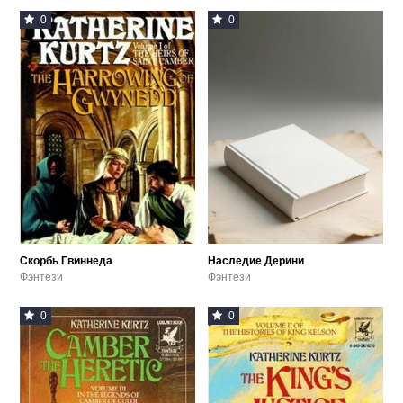
0
0
Скорбь Гвиннеда
Наследие Дерини
Фэнтези
Фэнтези
0
0