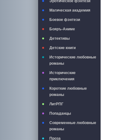
Эротическое фэнтези
Магическая академия
Боевое фэнтези
Бояръ-Аниме
Детективы
Детские книги
Исторические любовные
романы
Исторические
приключения
Короткие любовные
романы
ЛитРПГ
Попаданцы
Современные любовные
романы
Проза