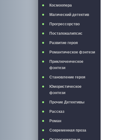
Космоопера
Магический детектив
Прогрессорство
Постапокалипсис
Развитие героя
Романтическое фэнтези
Приключенческое
фэнтези
Становление героя
Юмористическое
фэнтези
Прочие Детективы
Рассказ
Роман
Современная проза
Остросюжетные