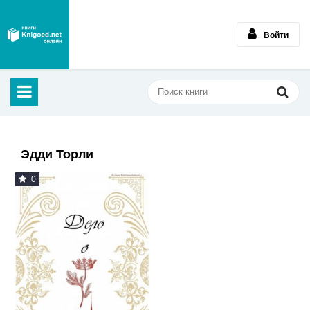
Войти
Эдди Торли
0