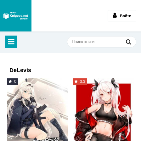
Войти
DeLevis
0
3.3